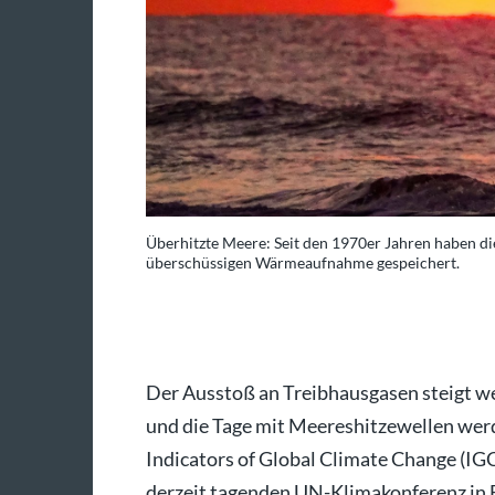
ent der
Überhitzte Meere: Seit den 1970er Jahren haben d
überschüssigen Wärmeaufnahme gespeichert.
ago/ZUMA Press Wire
Der Ausstoß an Treibhausgasen steigt we
und die Tage mit Meereshitzewellen werd
Indicators of Global Climate Change (IG
derzeit tagenden UN-Klimakonferenz in B