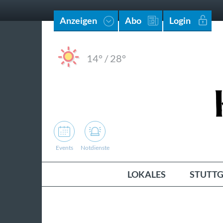
Anzeigen
Abo
Login
14°
/
28°
Events
Notdienste
LOKALES
STUTTG