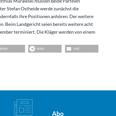
tthias Murawski müssen beide Parteien
hter Stefan Ostheide werde zunächst die
ndernfalls ihre Positionen anhören. Der weitere
en. Beim Landgericht seien bereits weitere acht
tember terminiert. Die Kläger werden von einem
teilen
teilen
mail
Abo