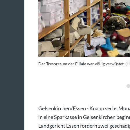
Der Tresorraum der Filiale war völlig verwüstet. (
to: Bernd Thissen/dpa
Gelsenkirchen/Essen - Knapp sechs Mon
in eine Sparkasse in Gelsenkirchen begin
Landgericht Essen fordern zwei geschäd