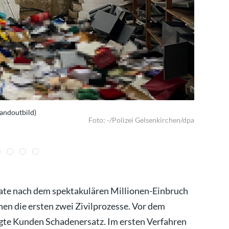
Handoutbild)
Rechtsstre
Foto: -/Polizei Gelsenkirchen/dpa
ate nach dem spektakulären Millionen-Einbruch
nen die ersten zwei Zivilprozesse. Vor dem
igte Kunden Schadenersatz. Im ersten Verfahren