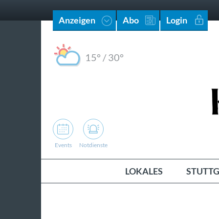
Anzeigen
Abo
Login
15°
/
30°
Events
Notdienste
LOKALES
STUTTG