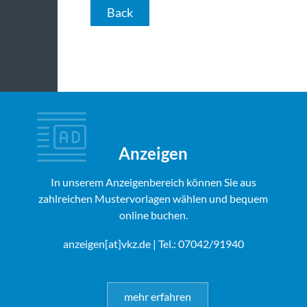
Back
Anzeigen
In unserem Anzeigenbereich können Sie aus
zahlreichen Mustervorlagen wählen und bequem
online buchen.
anzeigen[at]vkz.de
| Tel.: 07042/91940
mehr erfahren