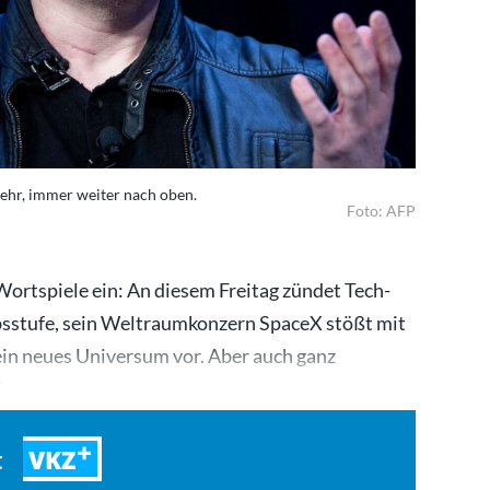
ehr, immer weiter nach oben.
Foto: AFP
Wortspiele ein: An diesem Freitag zündet Tech-
bsstufe, sein Weltraumkonzern SpaceX stößt mit
ein neues Universum vor. Aber auch ganz
 der…
VKZ
t