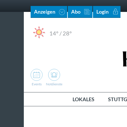
Anzeigen
Abo
Login
14°
/
28°
Events
Notdienste
LOKALES
STUTTG