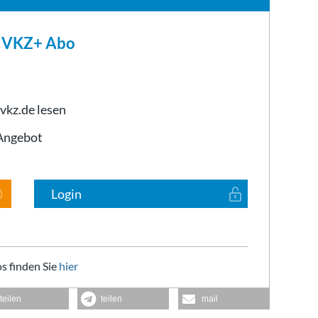
m VKZ+ Abo
 vkz.de lesen
-Angebot
Login
s finden Sie
hier
teilen
teilen
mail