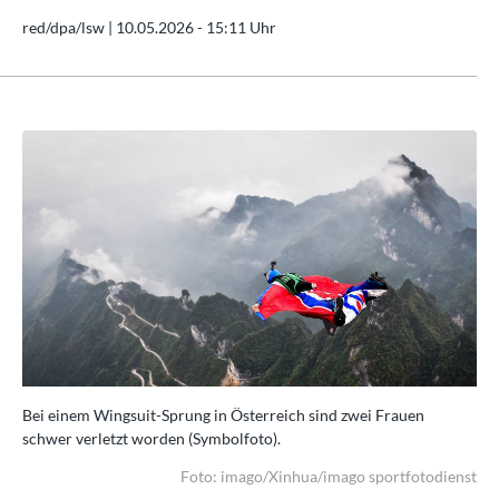
red/dpa/lsw |
10.05.2026 - 15:11 Uhr
Bei einem Wingsuit-Sprung in Österreich sind zwei Frauen
Bei
schwer verletzt worden (Symbolfoto).
sch
enst
Foto: imago/Xinhua/imago sportfotodienst