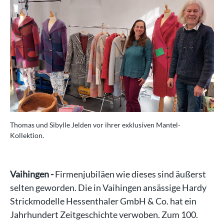
Thomas und Sibylle Jelden vor ihrer exklusiven Mantel-
Tho
Kollektion.
Kol
Vaihingen -
Firmenjubiläen wie dieses sind äußerst
selten geworden. Die in Vaihingen ansässige Hardy
Strickmodelle Hessenthaler GmbH & Co. hat ein
Jahrhundert Zeitgeschichte verwoben. Zum 100.