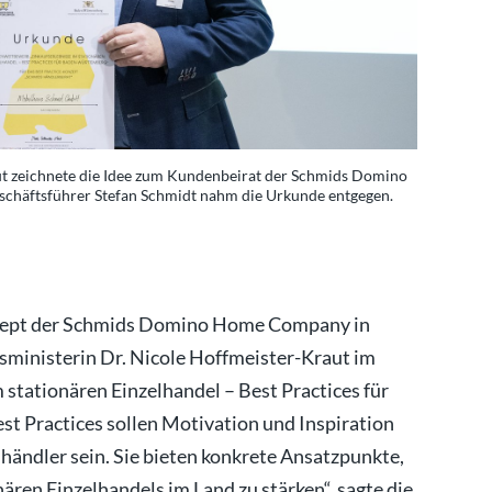
ut zeichnete die Idee zum Kundenbeirat der Schmids Domino
Wirtschaft
eschäftsführer Stefan Schmidt nahm die Urkunde entgegen.
Home Compa
Foto: p
zept der Schmids Domino Home Company in
sministerin Dr. Nicole Hoffmeister-Kraut im
stationären Einzelhandel – Best Practices für
t Practices sollen Motivation und Inspiration
händler sein. Sie bieten konkrete Ansatzpunkte,
ren Einzelhandels im Land zu stärken“, sagte die