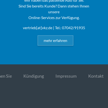
Wir haben das passende Abo für Sie.
Sind Sie bereits Kunde? Dann stehen Ihnen
unsere
Online-Services zur Verfügung.
vertrieb[at]vkz.de
| Tel.: 07042/91935
mehr erfahren
en Sie
Kündigung
Impressum
Kontakt