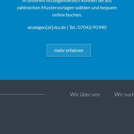
In unserem Anzeigenbereich können Sie aus
zahlreichen Mustervorlagen wählen und bequem
online buchen.
anzeigen[at]vkz.de
| Tel.: 07042/91940
mehr erfahren
Wir über uns
Wir such