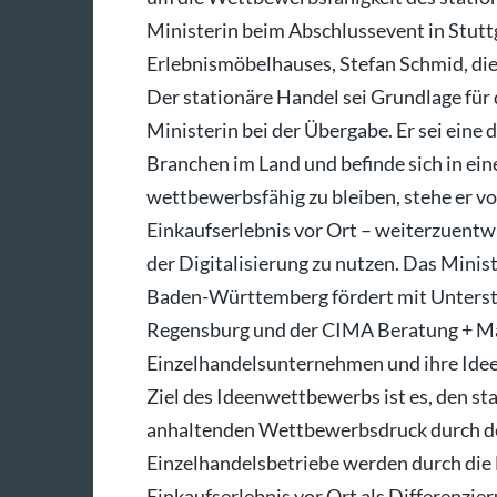
Ministerin beim Abschlussevent in Stutt
Erlebnismöbelhauses, Stefan Schmid, di
Der stationäre Handel sei Grundlage für 
Ministerin bei der Übergabe. Er sei eine
Branchen im Land und befinde sich in ein
wettbewerbsfähig zu bleiben, stehe er vo
Einkaufserlebnis vor Ort – weiterzuentwi
der Digitalisierung zu nutzen. Das Minis
Baden-Württemberg fördert mit Unterstüt
Regensburg und der CIMA Beratung + 
Einzelhandelsunternehmen und ihre Idee
Ziel des Ideenwettbewerbs ist es, den st
anhaltenden Wettbewerbsdruck durch de
Einzelhandelsbetriebe werden durch die B
Einkaufserlebnis vor Ort als Differenz