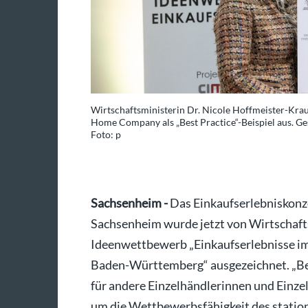
 der Schmids Domino
Wirtschaftsministerin Dr. Nicole Hoffmeister-Kra
Urkunde entgegen.
Home Company als „Best Practice“-Beispiel aus. G
Foto: p
Sachsenheim -
Das Einkaufserlebniskon
Sachsenheim wurde jetzt von Wirtschaft
Ideenwettbewerb „Einkaufserlebnisse im 
Baden-Württemberg“ ausgezeichnet. „Bes
für andere Einzelhändlerinnen und Einzel
um die Wettbewerbsfähigkeit des stationä