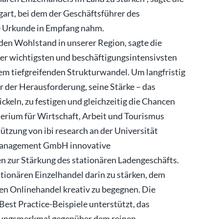
gart, bei dem der Geschäftsführer des
e Urkunde in Empfang nahm.
den Wohlstand in unserer Region, sagte die
 der wichtigsten und beschäftigungsintensivsten
em tiefgreifenden Strukturwandel. Um langfristig
r der Herausforderung, seine Stärke – das
ckeln, zu festigen und gleichzeitig die Chancen
terium für Wirtschaft, Arbeit und Tourismus
zung von ibi research an der Universität
Management GmbH innovative
n zur Stärkung des stationären Ladengeschäfts.
ationären Einzelhandel darin zu stärken, dem
n Onlinehandel kreativ zu begegnen. Die
est Practice-Beispiele unterstützt, das
ierungsmerkmal gegenüber dem reinen