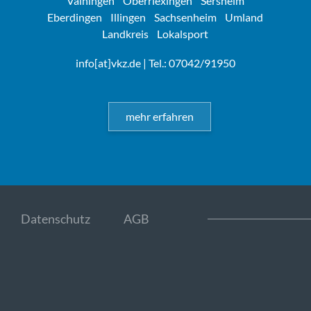
Vaihingen
Oberriexingen
Sersheim
Eberdingen
Illingen
Sachsenheim
Umland
Landkreis
Lokalsport
info[at]vkz.de
| Tel.: 07042/91950
mehr erfahren
Datenschutz
AGB