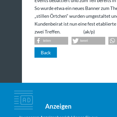
Events debattiert und zum Teil bereits in
So wurde etwa ein neues Banner zum Th
„stillen Örtchen“ wurden umgestaltet un
Kundenbeirat ist nun eine fest etabliert
zwei Treffen. (ak/p)
teilen
tweet
Back
Anzeigen