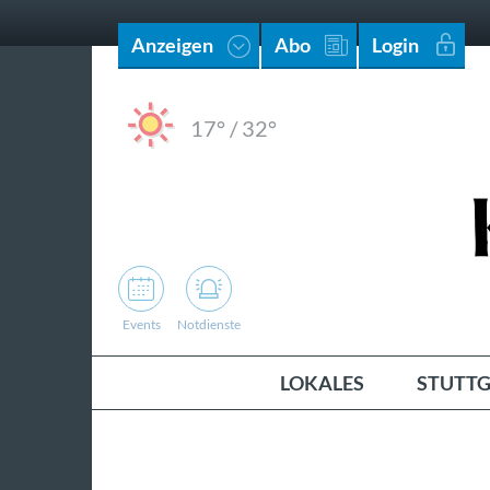
Anzeigen
Abo
Login
17°
/
32°
Events
Notdienste
LOKALES
STUTTG