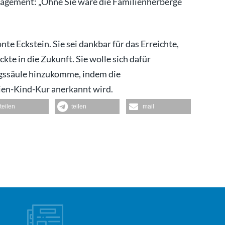
agement: „Ohne Sie wäre die Familienherberge
te Eckstein. Sie sei dankbar für das Erreichte,
ickte in die Zukunft. Sie wolle sich dafür
ngssäule hinzukomme, indem die
lien-Kind-Kur anerkannt wird.
teilen
teilen
mail