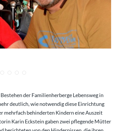
Andrea Hol
 Bestehen der Familienherberge Lebensweg in
hr deutlich, wie notwendig diese Einrichtung
der mehrfach behinderten Kindern eine Auszeit
atorin Karin Eckstein gaben zwei pflegende Mütter
nd berichteten von den Hindernissen, die ihren