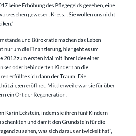
017 keine Erhöhung des Pflegegelds gegeben, eine
 vorgesehen gewesen. Kress: „Sie wollen uns nicht
eiken.“
e Umstände und Bürokratie machen das Leben
ht nur um die Finanzierung, hier geht es um
ie 2012 zum ersten Mal mit ihrer Idee einer
anken oder behinderten Kindern an die
ren erfüllte sich dann der Traum: Die
ützingen eröffnet. Mittlerweile war sie für über
rn ein Ort der Regeneration.
n Karin Eckstein, indem sie ihren fünf Kindern
 schenkten und damit den Grundstein für die
wegend zu sehen, was sich daraus entwickelt hat“,