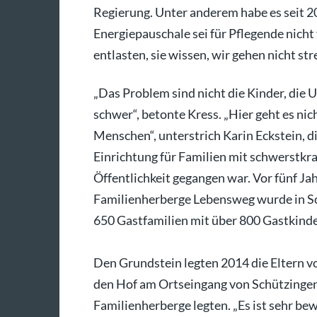
Regierung. Unter anderem habe es seit 2
Energiepauschale sei für Pflegende nicht
entlasten, sie wissen, wir gehen nicht str
„Das Problem sind nicht die Kinder, di
schwer“, betonte Kress. „Hier geht es nic
Menschen“, unterstrich Karin Eckstein, d
Einrichtung für Familien mit schwerstkr
Öffentlichkeit gegangen war. Vor fünf Jah
Familienherberge Lebensweg wurde in Sch
650 Gastfamilien mit über 800 Gastkinde
Den Grundstein legten 2014 die Eltern vo
den Hof am Ortseingang von Schützingen
Familienherberge legten. „Es ist sehr be