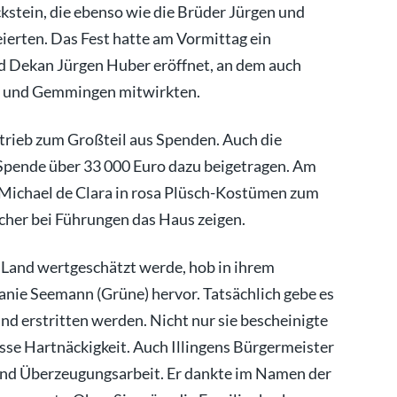
kstein, die ebenso wie die Brüder Jürgen und
ierten. Das Fest hatte am Vormittag ein
nd Dekan Jürgen Huber eröffnet, an dem auch
n und Gemmingen mitwirkten.
etrieb zum Großteil aus Spenden. Auch die
Spende über 33 000 Euro dazu beigetragen. Am
 Michael de Clara in rosa Plüsch-Kostümen zum
ucher bei Führungen das Haus zeigen.
m Land wertgeschätzt werde, hob in ihrem
nie Seemann (Grüne) hervor. Tatsächlich gebe es
und erstritten werden. Nicht nur sie bescheinigte
sse Hartnäckigkeit. Auch Illingens Bürgermeister
und Überzeugungsarbeit. Er dankte im Namen der