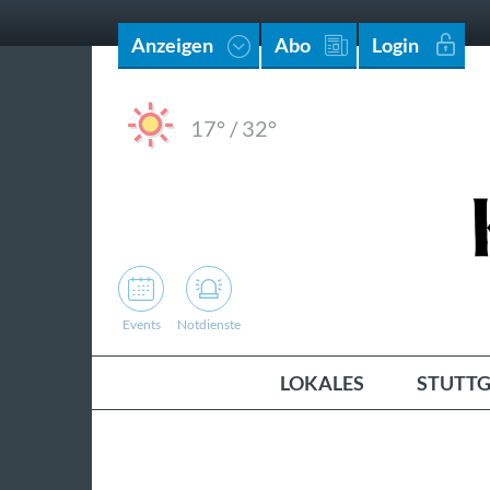
Anzeigen
Abo
Login
17°
/
32°
Events
Notdienste
LOKALES
STUTTG